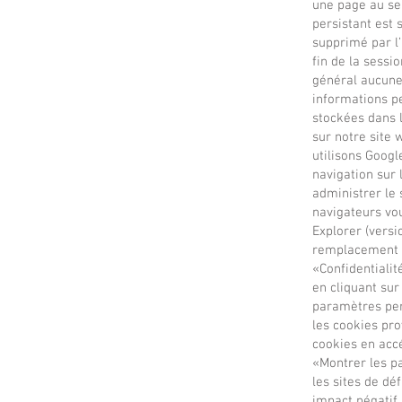
une page au ser
persistant est 
supprimé par l’
fin de la sessi
général aucune 
informations pe
stockées dans l
sur notre site 
utilisons Googl
navigation sur l
administrer le 
navigateurs vou
Explorer (versi
remplacement de
«Confidentialit
en cliquant sur
paramètres per
les cookies pro
cookies en acc
«Montrer les p
les sites de dé
impact négatif 