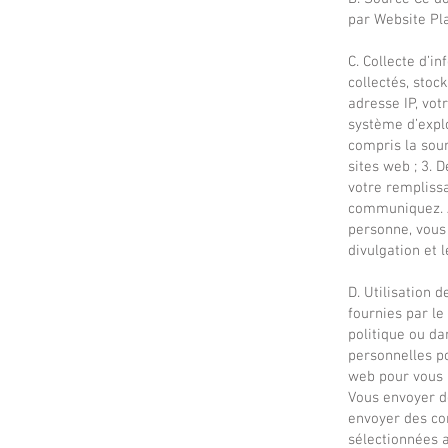
par Website Pla
C. Collecte d’i
collectés, stoc
adresse IP, vot
système d’explo
compris la sour
sites web ; 3.
votre remplissa
communiquez. A
personne, vous
divulgation et 
D. Utilisation 
fournies par le
politique ou da
personnelles po
web pour vous 
Vous envoyer d
envoyer des co
sélectionnées a