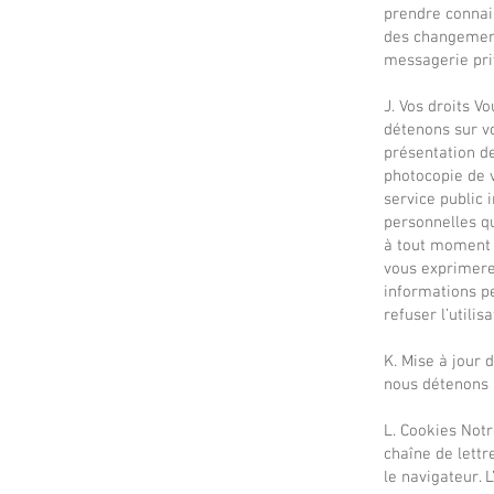
prendre connai
des changements
messagerie pri
J. Vos droits 
détenons sur vo
présentation de
photocopie de v
service public 
personnelles q
à tout moment d
vous exprimere
informations p
refuser l’utili
K. Mise à jour 
nous détenons à
L. Cookies Notr
chaîne de lettr
le navigateur. 