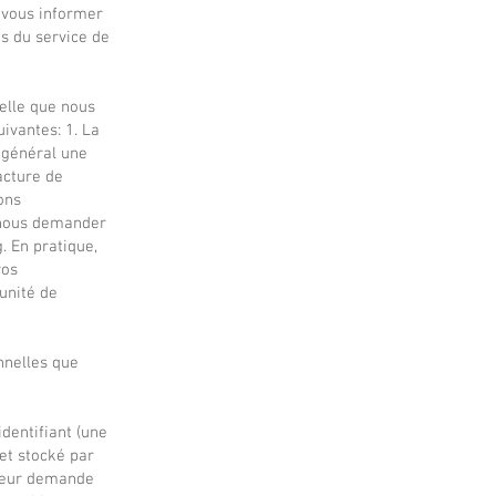
 vous informer
is du service de
elle que nous
ivantes: 1. La
n général une
acture de
ons
 nous demander
. En pratique,
vos
unité de
nnelles que
identifiant (une
et stocké par
gateur demande