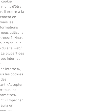
n cookie
à moins d’être
, il expire à la
tiennent en
 mais les
nformations
 nous utilisons
essous: 1. Nous
s lors de leur
on du site web/
 La plupart des
avec Internet
e
ns internet»,
ous les cookies
r des
hant «Accepter
r tous les
aramètres»,
nant «Empêcher
s aura un
 vous ne