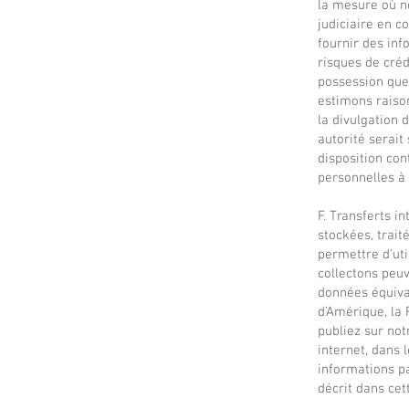
la mesure où no
judiciaire en c
fournir des inf
risques de crédi
possession que
estimons raiso
la divulgation 
autorité serait
disposition con
personnelles à 
F. Transferts i
stockées, trait
permettre d’uti
collectons peuv
données équiva
d’Amérique, la 
publiez sur not
internet, dans 
informations pa
décrit dans cet