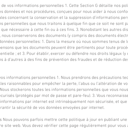
 de vos informations personnelles 1. Cette Section G détaille nos pol
es données et nos procédures, conçues pour nous aider à nous conf
ales concernant la conservation et la suppression d’informations pers
s personnelles que nous traitons à quelque fin que ce soit ne sont 
que nécessaire à cette fin ou à ces fins. 3. Nonobstant les autres di
G, nous conserverons des documents (y compris des documents élect
données personnelles: 1. Dans la mesure où nous sommes tenus de le
s pensons que les documents peuvent être pertinents pour toute procé
entielle ; et 3. Pour établir, exercer ou défendre nos droits légaux (y
s à d’autres à des fins de prévention des fraudes et de réduction de
 vos informations personnelles 1. Nous prendrons des précautions te
les raisonnables pour empêcher la perte, l’abus ou l’altération de v
 Nous stockerons toutes les informations personnelles que vous nous
curisés (protégés par mot de passe et pare-feu). 3. Vous reconnaiss
informations par internet est intrinsèquement non sécurisée, et que
antir la sécurité de vos données envoyées par internet.
 Nous pouvons parfois mettre cette politique à jour en publiant une
re site web. Vous devez vérifier cette page régulièrement pour vous