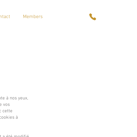
ntact
Members
nte à nos yeux,
e vos
c cette
 cookies à
t a été modifié