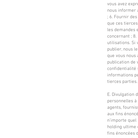
vous avez expr
nous informer 
; 6. Fournir de
que ces tierces 
les demandes et
concernant ; 8.
utilisations. S
publier, nous l
que vous nous a
publication de 
confidentialité
informations pe
tierces parties.
E. Divulgation
personnelles à 
agents, fourni
aux fins énonc
n’importe quel 
holding ultime 
fins énoncées d