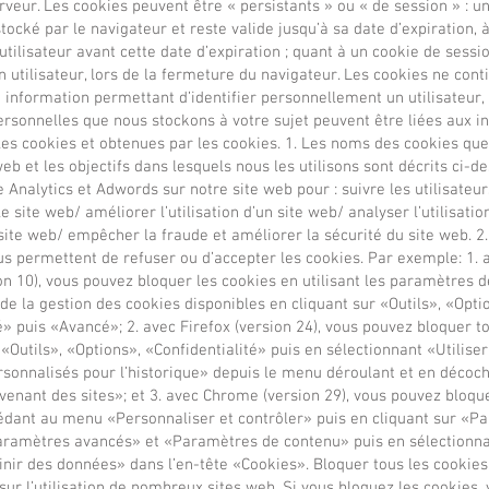
veur. Les cookies peuvent être « persistants » ou « de session » : u
stocké par le navigateur et reste valide jusqu’à sa date d’expiration, 
utilisateur avant cette date d’expiration ; quant à un cookie de session
on utilisateur, lors de la fermeture du navigateur. Les cookies ne con
information permettant d’identifier personnellement un utilisateur,
rsonnelles que nous stockons à votre sujet peuvent être liées aux i
es cookies et obtenues par les cookies. 1. Les noms des cookies que
web et les objectifs dans lesquels nous les utilisons sont décrits ci-d
e Analytics et Adwords sur notre site web pour : suivre les utilisateur
e site web/ améliorer l’utilisation d’un site web/ analyser l’utilisati
site web/ empêcher la fraude et améliorer la sécurité du site web. 2.
s permettent de refuser ou d’accepter les cookies. Par exemple: 1. 
on 10), vous pouvez bloquer les cookies en utilisant les paramètres d
 la gestion des cookies disponibles en cliquant sur «Outils», «Optio
é» puis «Avancé»; 2. avec Firefox (version 24), vous pouvez bloquer t
 «Outils», «Options», «Confidentialité» puis en sélectionnant «Utilise
sonnalisés pour l’historique» depuis le menu déroulant et en décoc
venant des sites»; et 3. avec Chrome (version 29), vous pouvez bloque
édant au menu «Personnaliser et contrôler» puis en cliquant sur «P
aramètres avancés» et «Paramètres de contenu» puis en sélection
finir des données» dans l’en-tête «Cookies». Bloquer tous les cookie
sur l’utilisation de nombreux sites web. Si vous bloquez les cookies,