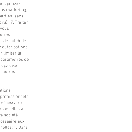
vous pouvez
ons marketing)
parties (sans
ns) ; 7. Traiter
 vous
autres
s le but de les
x autorisations
r limiter la
s paramètres de
ns pas vos
d’autres
ations
 professionnels,
t nécessaire
rsonnelles à
re société
écessaire aux
nelles: 1. Dans