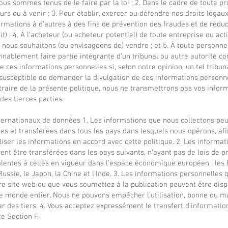
us sommes tenus de le faire par la loi ; 2. Dans le cadre de toute p
ours ou à venir ; 3. Pour établir, exercer ou défendre nos droits légau
ormations à d’autres à des fins de prévention des fraudes et de rédu
t) ; 4. À l’acheteur (ou acheteur potentiel) de toute entreprise ou act
 nous souhaitons (ou envisageons de) vendre ; et 5. À toute personn
nnablement faire partie intégrante d’un tribunal ou autre autorité 
de ces informations personnelles si, selon notre opinion, un tel tribun
 susceptible de demander la divulgation de ces informations personne
traire de la présente politique, nous ne transmettrons pas vos infor
des tierces parties.
nternationaux de données 1. Les informations que nous collectons pe
ées et transférées dans tous les pays dans lesquels nous opérons, af
liser les informations en accord avec cette politique. 2. Les informa
ent être transférées dans les pays suivants, n’ayant pas de lois de p
lentes à celles en vigueur dans l’espace économique européen : les 
Russie, le Japon, la Chine et l’Inde. 3. Les informations personnelles
re site web ou que vous soumettez à la publication peuvent être disp
le monde entier. Nous ne pouvons empêcher l’utilisation, bonne ou m
r des tiers. 4. Vous acceptez expressément le transfert d’informatio
te Section F.