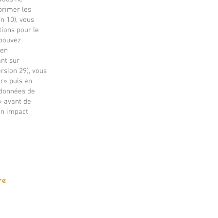
primer les
n 10), vous
ions pour le
 pouvez
 en
ant sur
rsion 29), vous
r» puis en
 données de
» avant de
un impact
re