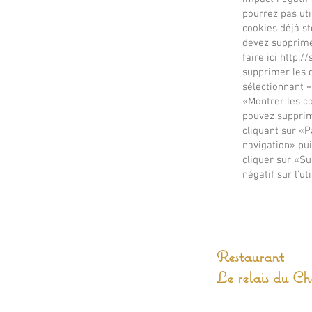
pourrez pas uti
cookies déjà st
devez supprime
faire ici
http:/
supprimer les c
sélectionnant «
«Montrer les co
pouvez supprim
cliquant sur «
navigation» pu
cliquer sur «S
négatif sur l’u
Restaurant
Le relais du C