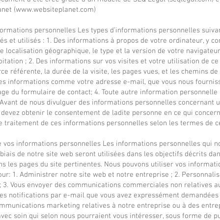
net (
www.websiteplanet.com
)
nformations personnelles Les types d’informations personnelles suiv
kés et utilisés : 1. Des informations à propos de votre ordinateur, y c
re localisation géographique, le type et la version de votre navigateur
itation ; 2. Des informations sur vos visites et votre utilisation de ce
ce référente, la durée de la visite, les pages vues, et les chemins de
 Des informations comme votre adresse e-mail, que vous nous fournis
ge du formulaire de contact; 4. Toute autre information personnelle
vant de nous divulguer des informations personnelles concernant u
 devez obtenir le consentement de ladite personne en ce qui concern
le traitement de ces informations personnelles selon les termes de ce
de vos informations personnelles Les informations personnelles qui n
 biais de notre site web seront utilisées dans les objectifs décrits da
ns les pages du site pertinentes. Nous pouvons utiliser vos informati
ur: 1. Administrer notre site web et notre entreprise ; 2. Personnalis
; 3. Vous envoyer des communications commerciales non relatives au
es notifications par e-mail que vous avez expressément demandées ;
mmunications marketing relatives à notre entreprise ou à des entrep
vec soin qui selon nous pourraient vous intéresser, sous forme de pub