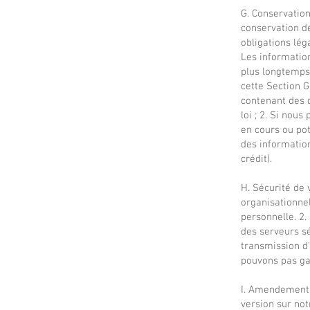
G. Conservation
conservation d
obligations lég
Les information
plus longtemps 
cette Section 
contenant des 
loi ; 2. Si nou
en cours ou pot
des information
crédit).
H. Sécurité de
organisationnel
personnelle. 2.
des serveurs sé
transmission d’
pouvons pas gar
I. Amendements
version sur not