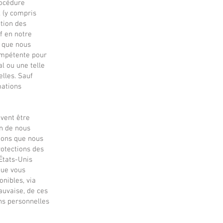
rocédure
x (y compris
ction des
if en notre
e que nous
compétente pour
al ou une telle
lles. Sauf
mations
uvent être
in de nous
tions que nous
rotections des
États-Unis
 que vous
onibles, via
auvaise, de ces
ns personnelles