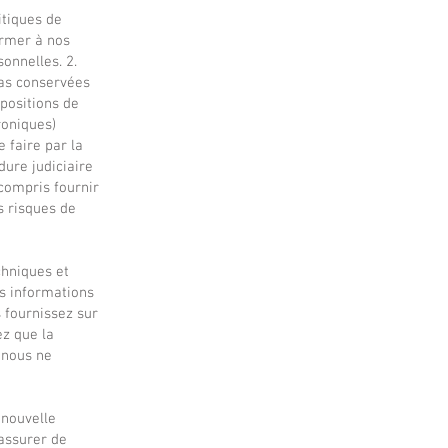
itiques de
ormer à nos
onnelles. 2.
pas conservées
spositions de
roniques)
 faire par la
dure judiciaire
 compris fournir
s risques de
chniques et
os informations
 fournissez sur
ez que la
 nous ne
 nouvelle
 assurer de