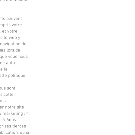
ants peuvent
ompris votre
, et votre
 site web y
 navigation de
sez lors de
 que vous nous
ne autre
e la
tte politique.
ous sont
ns cette
ons
er notre site
 marketing ; 4.
 5. Vous
rises tierces
lication, ou si