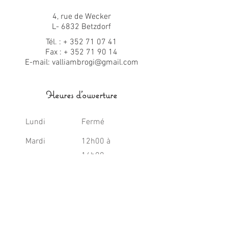
4, rue de Wecker
L- 6832 Betzdorf
Tél. : + 352 71 07 41
Fax :
+
352 71 90 14
E-mail:
valliambrogi@gmail.com
Heures d'ouverture
Lundi
Fermé
Mardi
12h00 à
14h00
Mer. - Sam.
12h00 à
14h00
18h30 à
21h30
Dimanche
12h00 à 17h